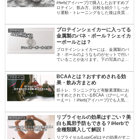
iHerb(アイハーブ)で購入したおすすめプ
ロテイン、飲み方、比較を紹介！しっか
り運動・トレーニングをした後は良質な
タンパク質を効率的に摂取して理想の体
作りを目指しませんか？筋肉をつけた
い！ダイエットしたい！健康的な肉体が
プロテインシェイカーに入ってる
プロテイン
欲しい！ならプロテ...
金属製のバネ・ボール？シェイカ
ーボールとは？
プロテインシェイカーには、金属製のバ
ネ・ボールのようなものがセットで付い
ていることがあります。下の写真のよう
なものです。これは一体何に役立つの？
と思う方もいるかもしれないので、効果
などの説明です。間違っても捨てないよ
BCAAとは？おすすめされる効
プロテイン
うにしてください。いらな...
果・飲み方まとめ
筋トレ、ランニングなど有酸素運動にお
すすめとされているBCAA（びーしーえ
ーえー）！iHerb(アイハーブ)でも人気の
サプリの一つです！ではBCAAとはどの
ようなものでどんな効果があるのか知っ
ていますか？トレーニング時だけではな
リプライセルの効果はすごい？美
サプリメント
くダイエット...
白も風邪予防もできる？iHerbで
全種類購入して解説！
リプライセル(LypriCel)はその効果がすご