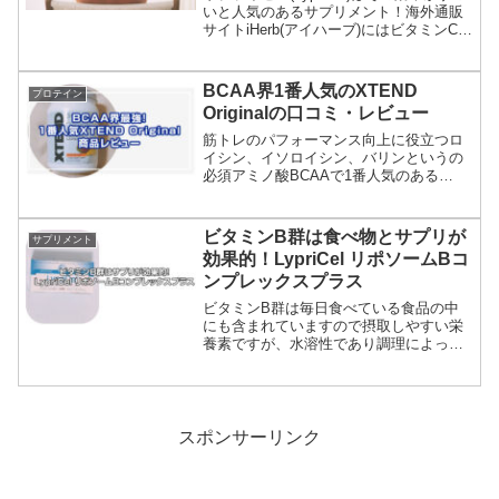
いと人気のあるサプリメント！海外通販
サイトiHerb(アイハーブ)にはビタミンCを
含め5種類のリプライセルがあり安く購入
できます！全種類を購入したのでそれぞ
れの効果の解説をします！美白・美
BCAA界1番人気のXTEND
プロテイン
肌・...
Originalの口コミ・レビュー
筋トレのパフォーマンス向上に役立つロ
イシン、イソロイシン、バリンというの
必須アミノ酸BCAAで1番人気のある
XTEND Original。BCAAの購入に迷った
らとりあえずコレを買うのが良いです。
世界で活躍するボディービルダーや人気
ビタミンB群は食べ物とサプリが
サプリメント
の筋トレ...
効果的！LypriCel リポソームBコ
ンプレックスプラス
ビタミンB群は毎日食べている食品の中
にも含まれていますので摂取しやすい栄
養素ですが、水溶性であり調理によって
失われてしまいますのでやはりサプリメ
ントで補うのが効果的でおすすめ！海外
通販サイトのiHerb(アイハーブ)で人気の
LypriCel...
スポンサーリンク