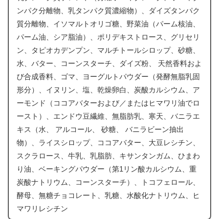
ンパク分離物、乳タンパク質濃縮物）、ダイズタンパク
質分離物、イソマルトオリゴ糖、野菜油（パーム核油、
パーム油、シア脂油）、ポリデキストロース、グリセリ
ン、タピオカデンプン、マルチトールシロップ、砂糖、
水、バター、コーンスターチ、ダイズ粉、 天然香料およ
び合成香料、ゴマ、ヨーグルトパウダー（発酵無脂乳固
形分）、イヌリン、塩、乾燥卵白、炭酸カルシウム、ア
ーモンド（ココアバターおよび／またはヒマワリ油でロ
ースト）、エンドウ豆繊維、無脂肪乳、寒天、バニラエ
キス（水、 アルコール、 砂糖、 バニラビーン抽出
物）、ライスシロップ、ココアバター、大豆レシチン、
スクラロース、牛乳、乳脂肪、キサンタンガム、ひまわ
り油、ベーキングパウダー（第1リン酸カルシウム、重
炭酸ナトリウム、コーンスターチ）、トコフェロール、
酵母、無糖チョコレート、乳糖、水酸化ナトリウム、ヒ
マワリレシチン